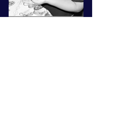
DULCE
PADRINO
RECURRENTE
DULCE
PADRINO