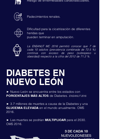
Riesgo de enfermedades cardiovasculares.
Padecimientos renales.
Dificultad para la cicatrización de diferentes
heridas que
pueden terminar en amputación.
La ENSANUT MC 2016 permitió conocer que 7 de
cada 10 adultos (prevalencia combinada de 72.5 %)
continúa con exceso de peso (sobrepeso u
obesidad) respecto a la cifra del 2012 de 71.2 %.
DIABETES EN
NUEVO LEÓN
► Nuevo León se encuentra entre los estados con
PORCENTAJES MÁS ALTOS
de Diabetes.
ENSANUT 2018.
► 3.7 millones de muertes a causa de la Diabetes y una
GLUCEMIA ELEVADA
en el mundo anualmente. OMS
2016.
► Las muertes se podrían
MULTIPLICAR
para el 2030.
OMS 2016.
3 DE CADA 10
NUEVOLEONESES