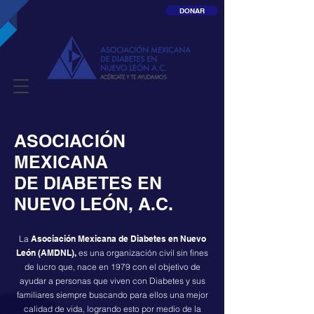
DONAR
ASOCIACIÓN
MEXICANA
DE DIABETES EN
NUEVO LEÓN, A.C.
La
Asociación Mexicana de Diabetes en Nuevo
León (AMDNL),
es una organización civil sin fines
de lucro que, nace en 1979 con el objetivo de
ayudar a personas que viven con Diabetes y sus
familiares siempre buscando para ellos una mejor
calidad de vida, logrando esto por medio de la