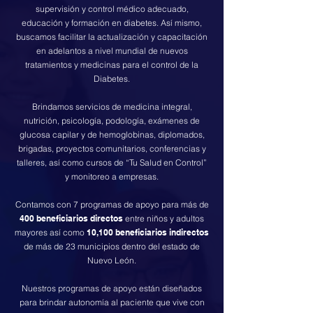
supervisión y control médico adecuado,
educación y formación en diabetes. Así mismo,
buscamos facilitar la actualización y capacitación
en adelantos a nivel mundial de nuevos
tratamientos y medicinas para el control de la
Diabetes.
Brindamos servicios de medicina integral,
nutrición, psicología, podología, exámenes de
glucosa capilar y de hemoglobinas, diplomados,
brigadas, proyectos comunitarios, conferencias y
talleres, así como cursos de “Tu Salud en Control”
y monitoreo a empresas.
Contamos con 7 programas de apoyo para más de
400 beneficiarios directos
entre niños y adultos
mayores así como
10,100 beneficiarios indirectos
de más de 23 municipios dentro del estado de
Nuevo León.
Nuestros programas de apoyo están diseñados
para brindar autonomía al paciente que vive con