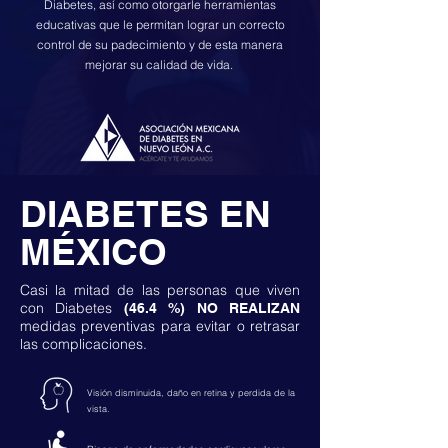
Diabetes, así como otorgarle herramientas
educativas que le permitan lograr un correcto
control de su padecimiento y de esta manera
mejorar su calidad de vida.
DIABETES EN
MÉXICO
Casi la mitad de las personas que viven
con Diabetes
(46.4 %) NO REALIZAN
medidas preventivas para evitar o retrasar
las complicaciones.
Visión disminuida, daño en retina y perdida de la
vista.